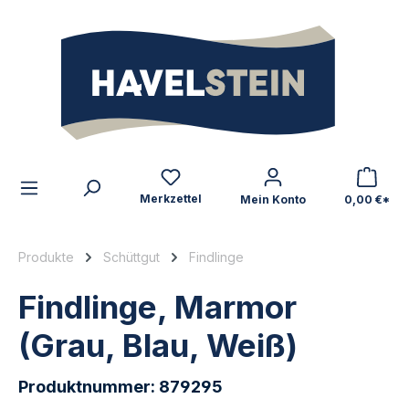
alt springen
Zum Inhalt
Merkzettel
Mein Konto
0,00 €*
Produkte
Schüttgut
Findlinge
Findlinge, Marmor
(Grau, Blau, Weiß)
Produktnummer:
879295