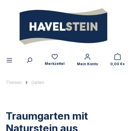
alt springen
Zum Inhalt
Merkzettel
Mein Konto
0,00 €*
Themen
Garten
Traumgarten mit
Naturstein aus