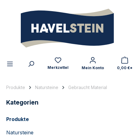
alt springen
Zum Inhalt
Merkzettel
Mein Konto
0,00 €*
Produkte
Natursteine
Gebraucht Material
Kategorien
Produkte
Natursteine