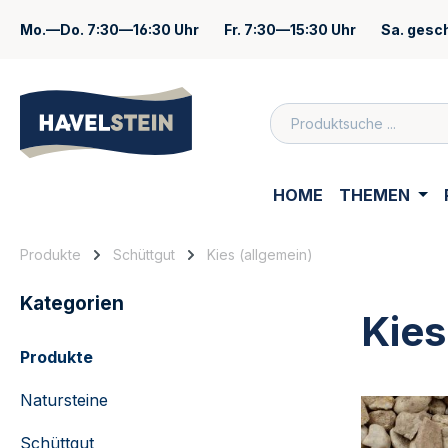
springen
Zur Hauptnavigation springen
Mo.—Do.
7:30—16:30 Uhr
Fr.
7:30—15:30 Uhr
Sa.
gesc
Zum Inhalt
HOME
THEMEN
Produkte
Schüttgut
Kies (allgemein)
Kategorien
Kies
Produkte
Natursteine
Schüttgut