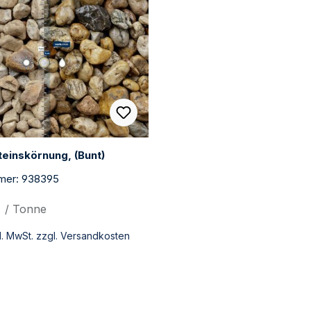
einskörnung, (Bunt)
mer: 938395
*
/ Tonne
kl. MwSt. zzgl. Versandkosten