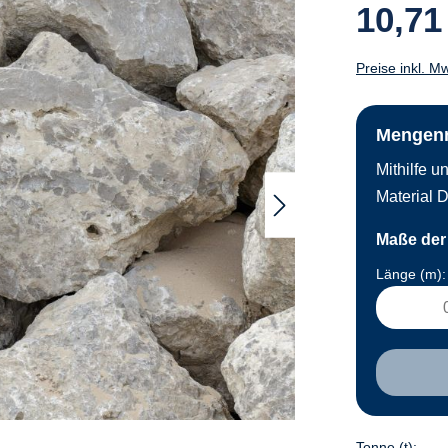
10,71
Preise inkl. M
Mengen
Mithilfe 
Material D
Maße der 
Länge (m):
Tonne (t):