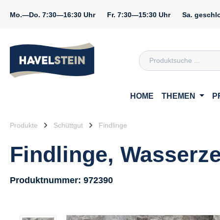
springen
Zur Hauptnavigation springen
Mo.—Do.
7:30—16:30 Uhr
Fr.
7:30—15:30 Uhr
Sa.
geschl
Zum Inhalt
HOME
THEMEN
P
Produkte
Schüttgut
Findlinge
Findlinge, Wasserze
Produktnummer:
972390