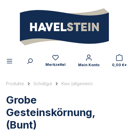
alt springen
Zum Inhalt
Merkzettel
Mein Konto
0,00 €*
Produkte
Schüttgut
Kies (allgemein)
Grobe
Gesteinskörnung,
(Bunt)