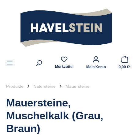
alt springen
Zum Inhalt
Merkzettel
Mein Konto
0,00 €*
Produkte
Natursteine
Mauersteine
Mauersteine,
Muschelkalk (Grau,
Braun)