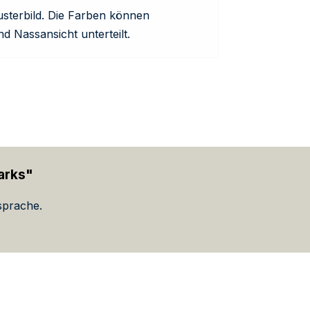
usterbild. Die Farben können
nd Nassansicht unterteilt.
arks"
sprache.