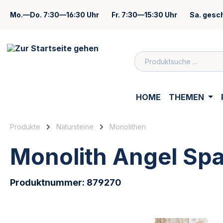
springen
Zur Hauptnavigation springen
Mo.—Do.
7:30—16:30 Uhr
Fr.
7:30—15:30 Uhr
Sa.
gesc
Zum Inhalt
HOME
THEMEN
Produkte
Natursteine
Monolithen
Monolith Angel Sp
Produktnummer:
879270