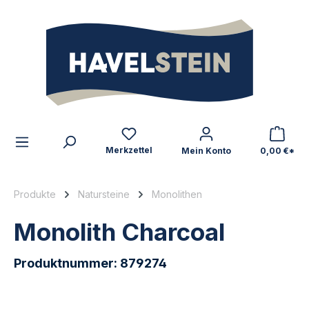
alt springen
Zum Inhalt
Merkzettel
Mein Konto
0,00 €*
Produkte
Natursteine
Monolithen
Monolith Charcoal
Produktnummer:
879274