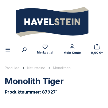
alt springen
Zum Inhalt
Merkzettel
Mein Konto
0,00 €*
Produkte
Natursteine
Monolithen
Monolith Tiger
Produktnummer:
879271