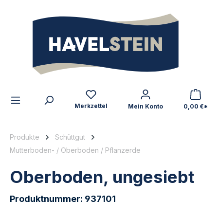
alt springen
Zum Inhalt
Merkzettel
Mein Konto
0,00 €*
Produkte
Schüttgut
Mutterboden- / Oberboden / Pflanzerde
Oberboden, ungesiebt
Produktnummer:
937101