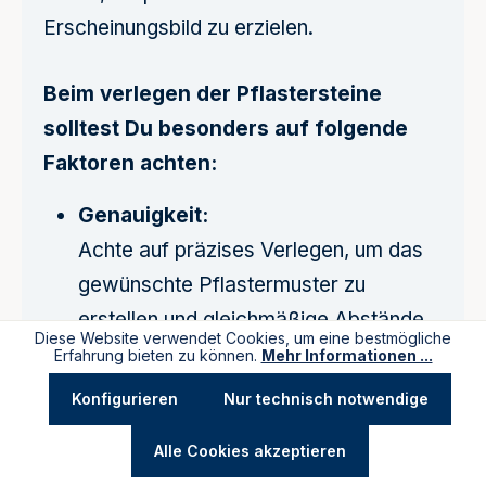
Erscheinungsbild zu erzielen.
Beim verlegen der Pflastersteine
solltest Du besonders auf folgende
Faktoren achten:
Genauigkeit:
Achte auf präzises Verlegen, um das
gewünschte Pflastermuster zu
erstellen und gleichmäßige Abstände
Diese Website verwendet Cookies, um eine bestmögliche
zwischen den Steinen sicherzustellen.
Erfahrung bieten zu können.
Mehr Informationen ...
Korrekte Ausrichtung:
Konfigurieren
Nur technisch notwendige
Stelle sicher, dass die Pflastersteine in
Alle Cookies akzeptieren
der richtigen Ausrichtung verlegt