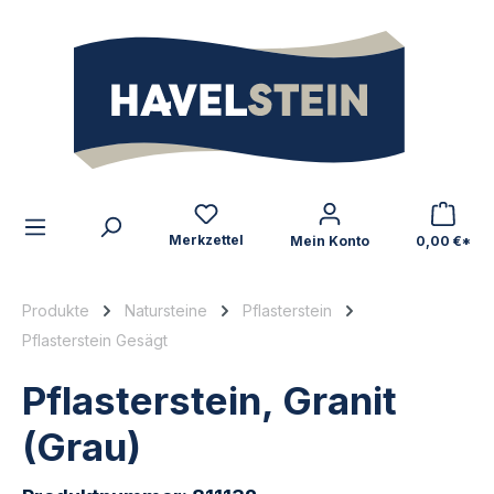
alt springen
Zum Inhalt
Merkzettel
Mein Konto
0,00 €*
Produkte
Natursteine
Pflasterstein
Pflasterstein Gesägt
Pflasterstein, Granit
(Grau)