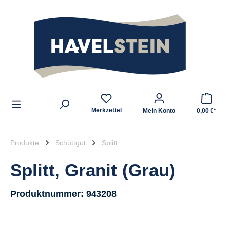
alt springen
Zum Inhalt
Merkzettel
Mein Konto
0,00 €*
Produkte
Schüttgut
Splitt
Splitt, Granit (Grau)
Produktnummer:
943208