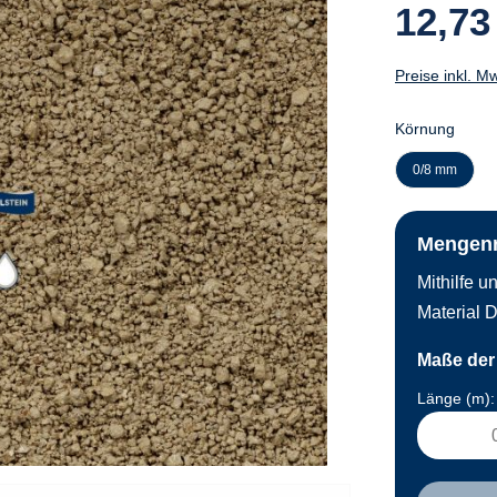
12,73
Preise inkl. M
Körnung
0/8 mm
Mengen
Mithilfe 
Material D
Maße der 
Länge (m):