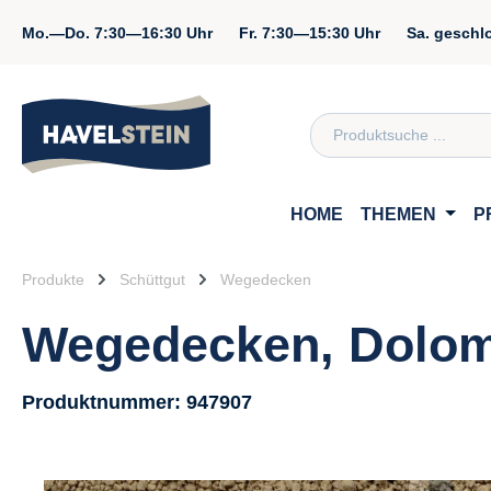
springen
Zur Hauptnavigation springen
Mo.—Do.
7:30—16:30 Uhr
Fr.
7:30—15:30 Uhr
Sa.
geschl
Zum Inhalt
HOME
THEMEN
P
Produkte
Schüttgut
Wegedecken
Wegedecken, Dolomi
Produktnummer:
947907