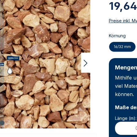
19,64
Preise inkl. 
Körnung
16/32 mm
Mengen
Mithilfe
viel Mate
können.
Maße der
Länge (m):