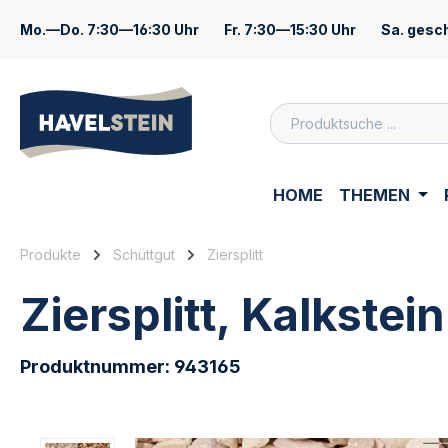
springen
Zur Hauptnavigation springen
Mo.—Do.
7:30—16:30 Uhr
Fr.
7:30—15:30 Uhr
Sa.
gesc
Zum Inhalt
HOME
THEMEN
Produkte
Schüttgut
Ziersplitt
Ziersplitt, Kalkstei
Produktnummer:
943165